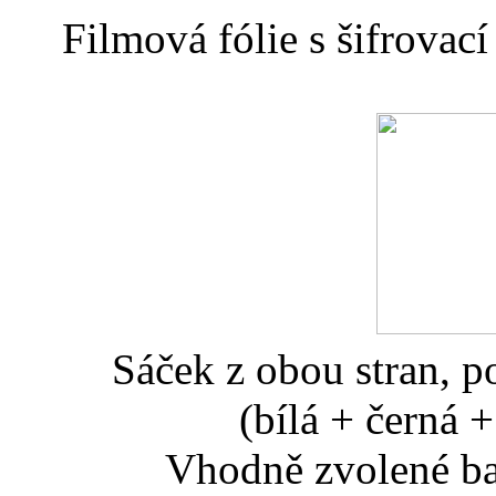
Filmová fólie s š
Sáček z obou stran, p
(bílá + černá 
Vhodně zvolené ba