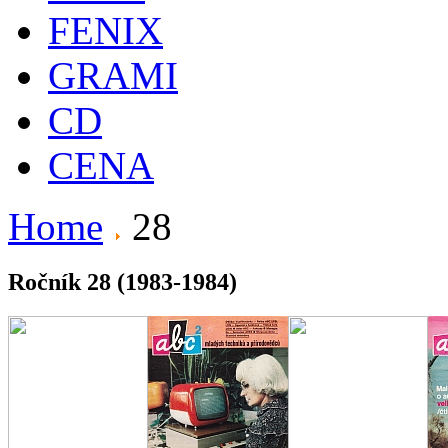
FENIX
GRAMI
CD
CENA
Home
28
Ročník 28 (1983-1984)