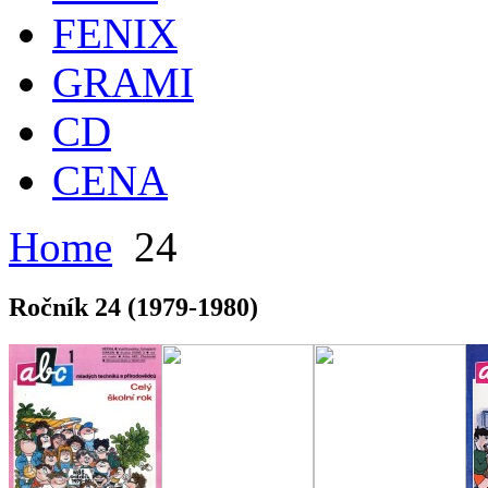
FENIX
GRAMI
CD
CENA
Home
24
Ročník 24 (1979-1980)