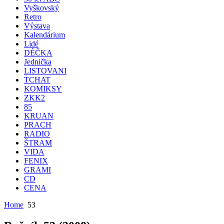
Vyškovský
Retro
Výstava
Kalendárium
Lidé
DÉČKA
Jednička
LISTOVANI
TCHAT
KOMIKSY
ZKK2
85
KRUAN
PRACH
RADIO
ŠTRAM
VIDA
FENIX
GRAMI
CD
CENA
Home
53