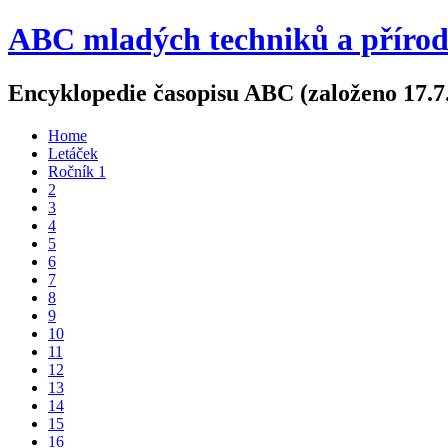
ABC mladých techniků a příro
Encyklopedie časopisu ABC (založeno 17.7
Home
Letáček
Ročník 1
2
3
4
5
6
7
8
9
10
11
12
13
14
15
16