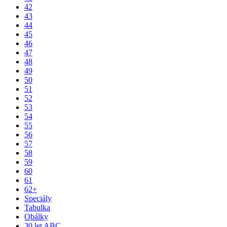
42
43
44
45
46
47
48
49
50
51
52
53
54
55
56
57
58
59
60
61
62+
Speciály
Tabulka
Obálky
30 let ABC